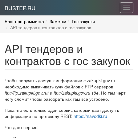
BUSTEP.RU
Toggl
navig
Блог программиста
Заметки
Гос закупки
API тендеров и контрактов с гос закупок
API тендеров и
контрактов с гос закупок
Чтобы получить доступ к информации с zakupki.gov.ru
необходимо выкачивать кучу файлов с FTP серверов
ftp://ftp.zakupki.gov.ru/
и
ftp://zakupki.gov.ru где
. Но там черт
ногу сломит чтобы разобрать как там все устроено.
Пока что есть только один сервис который дает доступ к
информация по протоколу REST:
https://navodki.ru
Что дает сервис: