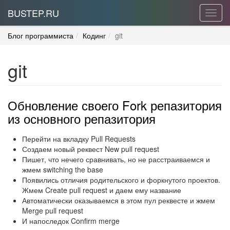
BUSTEP.RU
Toggl
navig
Блог программиста
Кодинг
git
git
Обновление своего Fork репазитория
из основного репазитория
Перейти на вкладку Pull Requests
Создаем новый реквест New pull request
Пишет, что нечего сравнивать, но не расстраиваемся и
жмем switching the base
Появились отличия родительского и форкнутого проектов.
Жмем Create pull request и даем ему название
Автоматически оказываемся в этом пул реквесте и жмем
Merge pull request
И напоследок Confirm merge