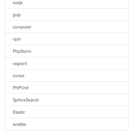
vuejs
gulp
composer
npm
PhpStorm
vagrant
cursor
PHPUnit
SphinxSearch
Elastic
ansible