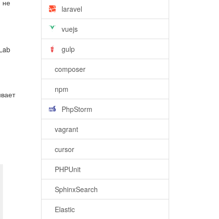
 не
laravel
vuejs
gulp
Lab
composer
npm
ивает
PhpStorm
vagrant
cursor
PHPUnit
SphinxSearch
Elastic