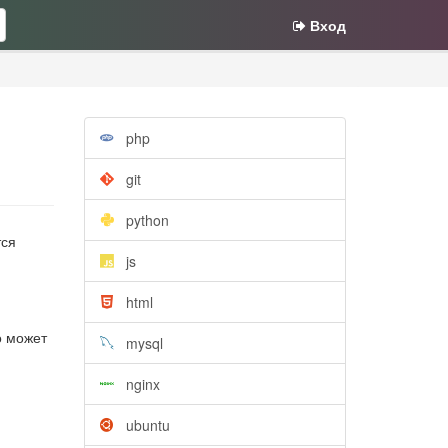
Вход
php
git
python
тся
js
html
о может
mysql
nginx
ubuntu