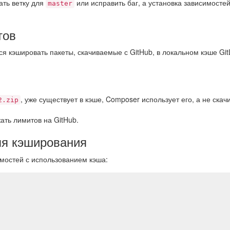
ать ветку для
или исправить баг, а установка зависимостей
master
тов
я кэшировать пакеты, скачиваемые с GitHub, в локальном кэше Git
, уже существует в кэше, Composer использует его, а не скач
2.zip
жать лимитов на GitHub.
я кэширования
мостей с использованием кэша: