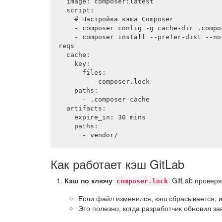
  image: composer:latest

  script:

    # Настройка кэша Composer

    - composer config -g cache-dir .composer-cache

    - composer install --prefer-dist --no-ansi --no-interaction --no-progress --ignore-platform-
reqs

  cache:

    key:

      files:

        - composer.lock

    paths:

      - .composer-cache

  artifacts:

    expire_in: 30 mins

    paths:

      - vendor/
Как работает кэш GitLab
Кэш по ключу
GitLab проверя
composer.lock
Если файл изменился, кэш сбрасывается, и
Это полезно, когда разработчик обновил з